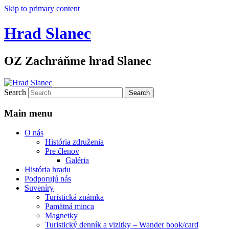
Skip to primary content
Hrad Slanec
OZ Zachráňme hrad Slanec
Search
Main menu
O nás
História združenia
Pre členov
Galéria
História hradu
Podporujú nás
Suveníry
Turistická známka
Pamätná minca
Magnetky
Turistický denník a vizitky – Wander book/card