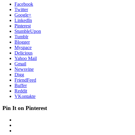
Facebook
Twitter
Google+
LinkedIn
Pinterest
StumbleUpon
Tumblr
Blogger
Myspace
Delicious
Yahoo Mail
Gmail
Newsvine
Digg
FriendFeed
Buffer
Reddit
VKontakte
Pin It on Pinterest