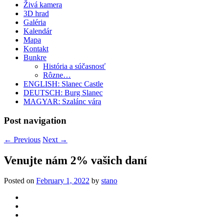
Živá kamera
3D hrad
Galéria
Kalendár
Mapa
Kontakt
Bunkre
História a súčasnosť
Rôzne…
ENGLISH: Slanec Castle
DEUTSCH: Burg Slanec
MAGYAR: Szalánc vára
Post navigation
←
Previous
Next
→
Venujte nám 2% vašich daní
Posted on
February 1, 2022
by
stano