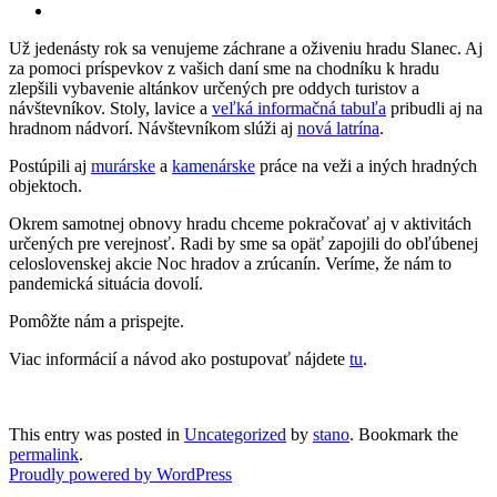
Už jedenásty rok sa venujeme záchrane a oživeniu hradu Slanec. Aj
za pomoci príspevkov z vašich daní sme na chodníku k hradu
zlepšili vybavenie altánkov určených pre oddych turistov a
návštevníkov. Stoly, lavice a
veľká informačná tabuľa
pribudli aj na
hradnom nádvorí. Návštevníkom slúži aj
nová latrína
.
Postúpili aj
murárske
a
kamenárske
práce na veži a iných hradných
objektoch.
Okrem samotnej obnovy hradu chceme pokračovať aj v aktivitách
určených pre verejnosť. Radi by sme sa opäť zapojili do obľúbenej
celoslovenskej akcie Noc hradov a zrúcanín. Veríme, že nám to
pandemická situácia dovolí.
Pomôžte nám a prispejte.
Viac informácií a návod ako postupovať nájdete
tu
.
This entry was posted in
Uncategorized
by
stano
. Bookmark the
permalink
.
Proudly powered by WordPress