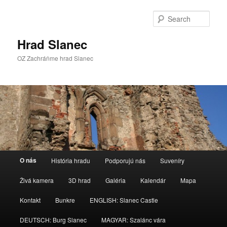
Skip
to
Sear
primary
content
Hrad Slanec
OZ Zachráňme hrad Slanec
Main
O nás
História hradu
Podporujú nás
Suveníry
menu
Živá kamera
3D hrad
Galéria
Kalendár
Mapa
Kontakt
Bunkre
ENGLISH: Slanec Castle
DEUTSCH: Burg Slanec
MAGYAR: Szalánc vára