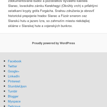
zdokumentovanie budov a pozostatkov bývalého kaštieľa
Slanec, loveckého zámku Kerekhegyi (Okrúhly vrch) s priľahlými
ostatkami krypty grófa Forgácha. Snahou združenia je obnoviť
historické prepojenie hradov Slanec a Füzér smerom cez
Slanskú hutu a jazero Izra, so zahrnutím miesta niekdajšej
sklárne v Slanskej hute a vojenských bunkrov.
Proudly powered by WordPress
Facebook
Twitter
Google+
LinkedIn
Pinterest
StumbleUpon
Tumblr
Blogger
Myspace
Delicious