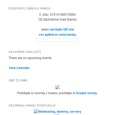
PODPORTE OBNOVU HRADU
č. účtu: 3121413657/0200
OZ Zachráňme hrad Slanec
alebo
načítajte QR kód
cez aplikáciu vašej banky
KALENDÁR UDALOSTÍ
There are no upcoming events.
View Calendar
SME ČLENMI
Prečítajte si novinky z hradov, prečítajte si
Hradné noviny
.
ZÁCHRANU HRADU PODPORUJÚ