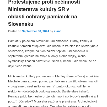
Protestujeme proti nečinnosti
Ministerstva kultúry SR v
oblasti ochrany pamiatok na
Slovensku
Posted on
September 30, 2024
by
stano
Pamiatky po celom Slovensku sú ohrozené. Hrady, zámky a
kaštiele nemôžu štrajkovať, ale urobia to za nich ich správkyne a
správcovia, ktorým na nich záleží najviac. Od pondelka 30.
septembra vyvesia na svoje budovy čierne vlajky, alebo
symbolicky zhasnú osvetlenie. Nech aj bežní ľudia vedia, že sa
deje niečo vážne.
Ministerstvo kultúry pod vedením Martiny Šimkovičovej a Lukáša
Machalu paralyzovalo pomoc pamiatkam a znížilo objem financií
v programe o šesť miliónov eur. V tomto roku rozhodli len o
niektorých dotačných podprogramoch. Ďalšie stále čakajú.
Peniaze prídu tak neskoro, že ich mnohí správcovia nestihnú ani
použiť. Dôsledok? Murárska sezóna je prerušená. Archeologické
a pamiatkové výskumy stoja. Cez strechy zateká a nebudú