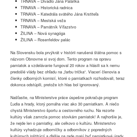
TRNAVA – Divadlo Jána Palárika
TRNAVA – Historická radnica
TRNAVA – Katedrála svätého Jána Krstiteľa
TRNAVA – Mestská veža
TRNAVA – Pamätník Víťazstvo
ŽILINA – Nová synagóga
ŽILINA – Rosenfeldov palác
Na Slovensku bola prvýkrát v histórii narušená štátna pomoc s
názvom Obnovme si svoj dom. Tento program na opravu
pamiatok a vzdelávanie fungoval 20 rokov a hlásili sa k nemu
predošlé vlády bez ohľadu na „farbu trička“. Viacerí členovia a
členky odborných komisií, ktoré o pamiatkach rozhodovali, teraz
dokonca odstúpili, pretože ich hlas bol ignorovaný.
Našťastie, na Ministerstve práce úspešne pokračuje program
Ľudia a hrady, ktorý pomáha viac ako 30 pamiatkam. A niečo
chystá Ministerstvo športu a cestovného ruchu. Na rezorte
kultúry však zamrzla pomoc stovkám pamiatok! A najhoršie je,
že nejde len o pamiatky, ale celkovo o kultúru. Ministerstvo
kultúry vyhadzuje odborníčky a odborníkov z popredných
kultúrnych inštitúcií a ďalšie na rade majú byť pamiatkové úrady.