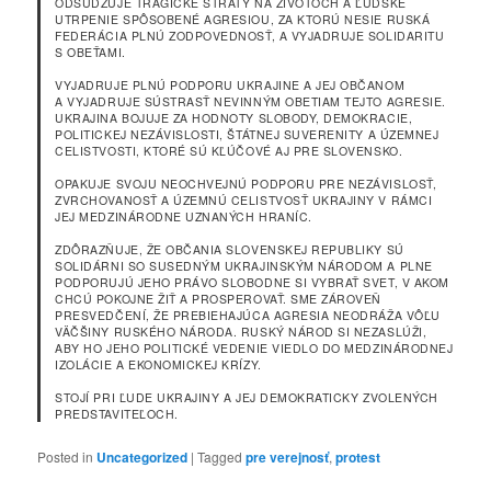
ODSUDZUJE TRAGICKÉ STRATY NA ŽIVOTOCH A ĽUDSKÉ
UTRPENIE SPÔSOBENÉ AGRESIOU, ZA KTORÚ NESIE RUSKÁ
FEDERÁCIA PLNÚ ZODPOVEDNOSŤ, A VYJADRUJE SOLIDARITU
S OBEŤAMI.
VYJADRUJE PLNÚ PODPORU UKRAJINE A JEJ OBČANOM
A VYJADRUJE SÚSTRASŤ NEVINNÝM OBETIAM TEJTO AGRESIE.
UKRAJINA BOJUJE ZA HODNOTY SLOBODY, DEMOKRACIE,
POLITICKEJ NEZÁVISLOSTI, ŠTÁTNEJ SUVERENITY A ÚZEMNEJ
CELISTVOSTI, KTORÉ SÚ KĽÚČOVÉ AJ PRE SLOVENSKO.
OPAKUJE SVOJU NEOCHVEJNÚ PODPORU PRE NEZÁVISLOSŤ,
ZVRCHOVANOSŤ A ÚZEMNÚ CELISTVOSŤ UKRAJINY V RÁMCI
JEJ MEDZINÁRODNE UZNANÝCH HRANÍC.
ZDÔRAZŇUJE, ŽE OBČANIA SLOVENSKEJ REPUBLIKY SÚ
SOLIDÁRNI SO SUSEDNÝM UKRAJINSKÝM NÁRODOM A PLNE
PODPORUJÚ JEHO PRÁVO SLOBODNE SI VYBRAŤ SVET, V AKOM
CHCÚ POKOJNE ŽIŤ A PROSPEROVAŤ. SME ZÁROVEŇ
PRESVEDČENÍ, ŽE PREBIEHAJÚCA AGRESIA NEODRÁŽA VÔĽU
VÄČŠINY RUSKÉHO NÁRODA. RUSKÝ NÁROD SI NEZASLÚŽI,
ABY HO JEHO POLITICKÉ VEDENIE VIEDLO DO MEDZINÁRODNEJ
IZOLÁCIE A EKONOMICKEJ KRÍZY.
STOJÍ PRI ĽUDE UKRAJINY A JEJ DEMOKRATICKY ZVOLENÝCH
PREDSTAVITEĽOCH.
Posted in
Uncategorized
|
Tagged
pre verejnosť
,
protest