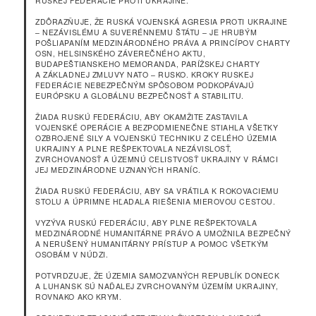
RUSKEJ FEDERÁCIE PROTI UKRAJINE.
ZDÔRAZŇUJE, ŽE RUSKÁ VOJENSKÁ AGRESIA PROTI UKRAJINE
– NEZÁVISLÉMU A SUVERÉNNEMU ŠTÁTU – JE HRUBÝM
POŠLIAPANÍM MEDZINÁRODNÉHO PRÁVA A PRINCÍPOV CHARTY
OSN, HELSINSKÉHO ZÁVEREČNÉHO AKTU,
BUDAPEŠTIANSKEHO MEMORANDA, PARÍŽSKEJ CHARTY
A ZÁKLADNEJ ZMLUVY NATO – RUSKO. KROKY RUSKEJ
FEDERÁCIE NEBEZPEČNÝM SPÔSOBOM PODKOPÁVAJÚ
EURÓPSKU A GLOBÁLNU BEZPEČNOSŤ A STABILITU.
ŽIADA RUSKÚ FEDERÁCIU, ABY OKAMŽITE ZASTAVILA
VOJENSKÉ OPERÁCIE A BEZPODMIENEČNE STIAHLA VŠETKY
OZBROJENÉ SILY A VOJENSKÚ TECHNIKU Z CELÉHO ÚZEMIA
UKRAJINY A PLNE REŠPEKTOVALA NEZÁVISLOSŤ,
ZVRCHOVANOSŤ A ÚZEMNÚ CELISTVOSŤ UKRAJINY V RÁMCI
JEJ MEDZINÁRODNE UZNANÝCH HRANÍC.
ŽIADA RUSKÚ FEDERÁCIU, ABY SA VRÁTILA K ROKOVACIEMU
STOLU A ÚPRIMNE HĽADALA RIEŠENIA MIEROVOU CESTOU.
VYZÝVA RUSKÚ FEDERÁCIU, ABY PLNE REŠPEKTOVALA
MEDZINÁRODNÉ HUMANITÁRNE PRÁVO A UMOŽNILA BEZPEČNÝ
A NERUŠENÝ HUMANITÁRNY PRÍSTUP A POMOC VŠETKÝM
OSOBÁM V NÚDZI.
POTVRDZUJE, ŽE ÚZEMIA SAMOZVANÝCH REPUBLÍK DONECK
A LUHANSK SÚ NAĎALEJ ZVRCHOVANÝM ÚZEMÍM UKRAJINY,
ROVNAKO AKO KRYM.