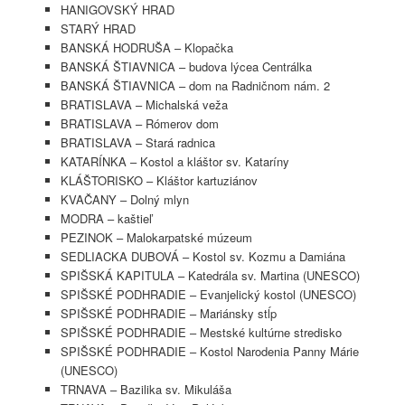
HANIGOVSKÝ HRAD
STARÝ HRAD
BANSKÁ HODRUŠA – Klopačka
BANSKÁ ŠTIAVNICA – budova lýcea Centrálka
BANSKÁ ŠTIAVNICA – dom na Radničnom nám. 2
BRATISLAVA – Michalská veža
BRATISLAVA – Rómerov dom
BRATISLAVA – Stará radnica
KATARÍNKA – Kostol a kláštor sv. Kataríny
KLÁŠTORISKO – Kláštor kartuziánov
KVAČANY – Dolný mlyn
MODRA – kaštieľ
PEZINOK – Malokarpatské múzeum
SEDLIACKA DUBOVÁ – Kostol sv. Kozmu a Damiána
SPIŠSKÁ KAPITULA – Katedrála sv. Martina (UNESCO)
SPIŠSKÉ PODHRADIE – Evanjelický kostol (UNESCO)
SPIŠSKÉ PODHRADIE – Mariánsky stĺp
SPIŠSKÉ PODHRADIE – Mestské kultúrne stredisko
SPIŠSKÉ PODHRADIE – Kostol Narodenia Panny Márie
(UNESCO)
TRNAVA – Bazilika sv. Mikuláša