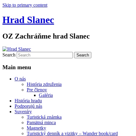
Skip to primary content
Hrad Slanec
OZ Zachráňme hrad Slanec
Search
Main menu
O nás
História združenia
Pre členov
Galéria
História hradu
Podporujú nás
Suveníry
Turistická známka
Pamätná minca
Magnetky
Turistický denník a vizitky – Wander book/card