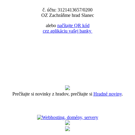
č. účtu: 3121413657/0200
OZ Zachráňme hrad Slanec
alebo
načítajte QR kód
cez aplikáciu vašej banky
Prečítajte si novinky z hradov, prečítajte si
Hradné noviny
.