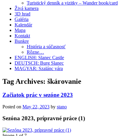
Turistický denník a vizitky – Wander book/card
Živá kamera
3D hrad
Galéria
Kalendár
Mapa
Kontakt
Bunkre
História a súčasnosť
Rôzne…
ENGLISH: Slanec Castle
DEUTSCH: Burg Slanec
MAGYAR: Szalánc vára
Tag Archives:
škárovanie
Začiatok prác v sezóne 2023
Posted on
May 22, 2023
by
stano
Sezóna 2023, prípravné práce (1)
Image 1 of 7