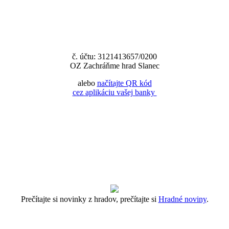
č. účtu: 3121413657/0200
OZ Zachráňme hrad Slanec
alebo
načítajte QR kód
cez aplikáciu vašej banky
Prečítajte si novinky z hradov, prečítajte si
Hradné noviny
.