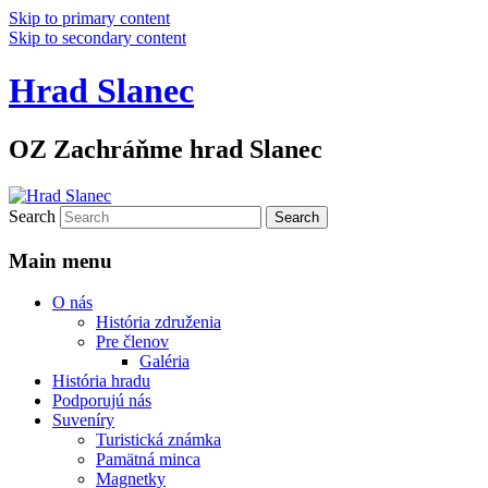
Skip to primary content
Skip to secondary content
Hrad Slanec
OZ Zachráňme hrad Slanec
Search
Main menu
O nás
História združenia
Pre členov
Galéria
História hradu
Podporujú nás
Suveníry
Turistická známka
Pamätná minca
Magnetky