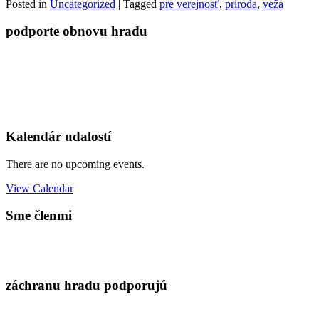
Posted in
Uncategorized
|
Tagged
pre verejnosť
,
príroda
,
veža
podporte obnovu hradu
Kalendár udalostí
There are no upcoming events.
View Calendar
Sme členmi
záchranu hradu podporujú