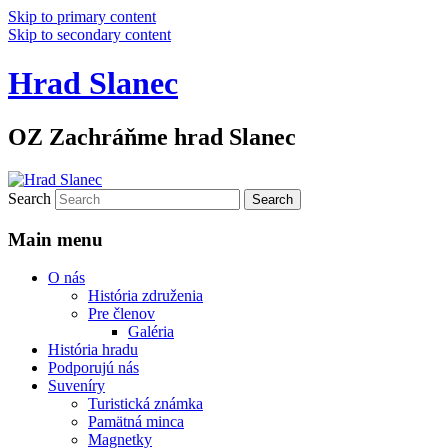
Skip to primary content
Skip to secondary content
Hrad Slanec
OZ Zachráňme hrad Slanec
Search
Main menu
O nás
História združenia
Pre členov
Galéria
História hradu
Podporujú nás
Suveníry
Turistická známka
Pamätná minca
Magnetky