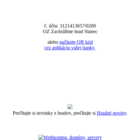
č. účtu: 3121413657/0200
OZ Zachráňme hrad Slanec
alebo
načítajte QR kód
cez aplikáciu vašej banky
Prečítajte si novinky z hradov, prečítajte si
Hradné noviny
.