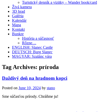
Turistický denník a vizitky – Wander book/card
Živá kamera
3D hrad
Galéria
Kalendár
Mapa
Kontakt
Bunkre
História a súčasnosť
Rôzne…
ENGLISH: Slanec Castle
DEUTSCH: Burg Slanec
MAGYAR: Szalánc vára
Tag Archives:
príroda
Daždivý deň na hradnom kopci
Posted on
June 10, 2024
by
stano
Sme súčasťou prírody. Chráňme ju!