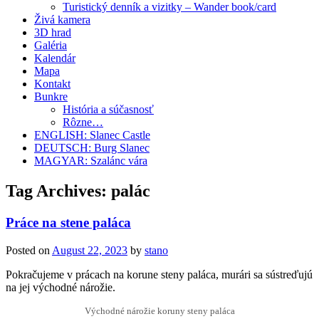
Turistický denník a vizitky – Wander book/card
Živá kamera
3D hrad
Galéria
Kalendár
Mapa
Kontakt
Bunkre
História a súčasnosť
Rôzne…
ENGLISH: Slanec Castle
DEUTSCH: Burg Slanec
MAGYAR: Szalánc vára
Tag Archives:
palác
Práce na stene paláca
Posted on
August 22, 2023
by
stano
Pokračujeme v prácach na korune steny paláca, murári sa sústreďujú
na jej východné nárožie.
Východné nárožie koruny steny paláca