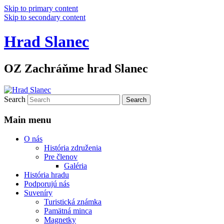
Skip to primary content
Skip to secondary content
Hrad Slanec
OZ Zachráňme hrad Slanec
Search
Main menu
O nás
História združenia
Pre členov
Galéria
História hradu
Podporujú nás
Suveníry
Turistická známka
Pamätná minca
Magnetky