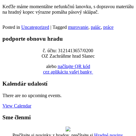
Keďže máme momentálne nefunkčnú lanovku, s dopravou materiálu
na hradný kopec výrazne pomáha pásový sklápač.
Posted in
Uncategorized
|
Tagged
murovanie
,
palác
,
práce
podporte obnovu hradu
č. účtu: 3121413657/0200
OZ Zachráňme hrad Slanec
alebo
načítajte QR kód
cez aplikáciu vašej banky
Kalendár udalostí
There are no upcoming events.
View Calendar
Sme členmi
Prečítajte si novinky z hradov, prečítajte si
Hradné noviny
.