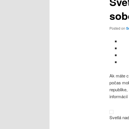
Sve
sob
Posted on
S
Ak máte ch
počas mobi
republike,
informácií
Svetlá na