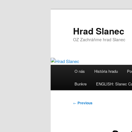
Skip
to
primary
Hrad Slanec
content
OZ Zachráňme hrad Slanec
Main
O nás
História hradu
Po
menu
Bunkre
ENGLISH: Slanec Ca
Post
←
Previous
navigation