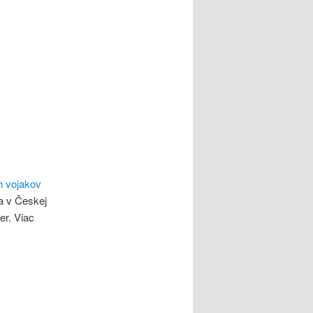
h vojakov
a v Českej
er. Viac