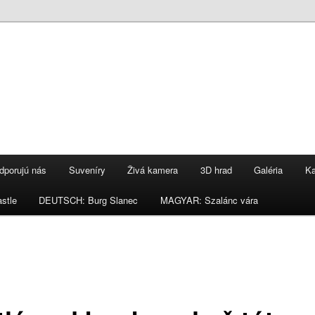
dporujú nás
Suveníry
Živá kamera
3D hrad
Galéria
Ka
stle
DEUTSCH: Burg Slanec
MAGYAR: Szalánc vára