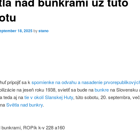
tlá nad bunkrami už túto
otu
eptember 18, 2025
by
stano
uť pripojiť sa k
spomienke na odvahu a nasadenie prvorepublikovýc
lizácie na jeseň roku 1938, svietiť sa bude na
bunkre
na Slovensku 
 a teda aj na
tie v okolí Slanskej Huty
, túto sobotu, 20. septembra, več
 na
Světla nad bunkry
.
d bunkrami, ROPík k-v 228 a160