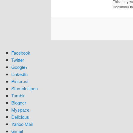
This entry w
Bookmark t
Facebook
Twitter
Google+
LinkedIn
Pinterest
StumbleUpon
Tumblr
Blogger
Myspace
Delicious
Yahoo Mail
Gmail