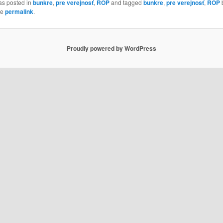
as posted in
bunkre
,
pre verejnosť
,
ROP
and tagged
bunkre
,
pre verejnosť
,
ROP
he
permalink
.
Proudly powered by WordPress