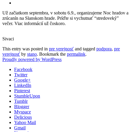
Už začiatkom septembra, v sobotu 6.9., organizujeme Noc hradov a
zrúcanín na Slanskom hrade. Príďte si vychutnať “stredoveký”
večer. Viac informácií už čoskoro.
Sivaci
This entry was posted in
pre verejnosť
and tagged
podpora
,
pre
verejnosť
by
stano
. Bookmark the
permalink
.
Proudly powered by WordPress
Facebook
Twitter
Google+
LinkedIn
Pinterest
StumbleUpon
Tumblr
Blogger
Myspace
Delicious
Yahoo Mail
Gmail