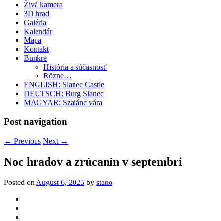
Živá kamera
3D hrad
Galéria
Kalendár
Mapa
Kontakt
Bunkre
História a súčasnosť
Rôzne…
ENGLISH: Slanec Castle
DEUTSCH: Burg Slanec
MAGYAR: Szalánc vára
Post navigation
←
Previous
Next
→
Noc hradov a zrúcanín v septembri
Posted on
August 6, 2025
by
stano