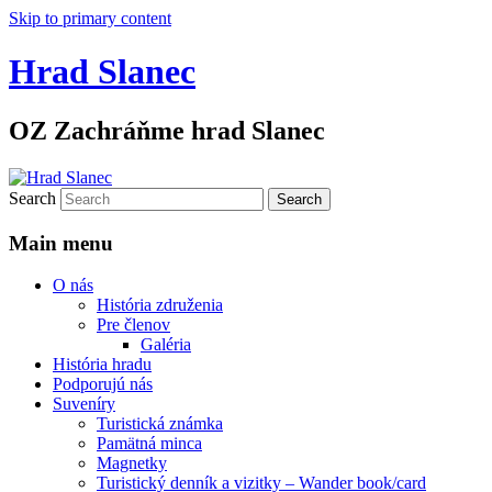
Skip to primary content
Hrad Slanec
OZ Zachráňme hrad Slanec
Search
Main menu
O nás
História združenia
Pre členov
Galéria
História hradu
Podporujú nás
Suveníry
Turistická známka
Pamätná minca
Magnetky
Turistický denník a vizitky – Wander book/card