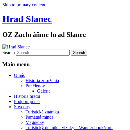
Skip to primary content
Hrad Slanec
OZ Zachráňme hrad Slanec
Search
Main menu
O nás
História združenia
Pre členov
Galéria
História hradu
Podporujú nás
Suveníry
Turistická známka
Pamätná minca
Magnetky
Turistický denník a vizitky – Wander book/card