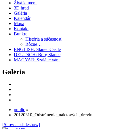
Živá kamera
3D hrad
Galéria
Kalendár
Mapa
Kontakt
Bunkre
História a súčasnosť
Rôzne…
ENGLISH: Slanec Castle
DEUTSCH: Burg Slanec
MAGYAR: Szalánc vára
Galéria
public
»
20120310_Odstránenie_náletových_drevín
[Show as slideshow]